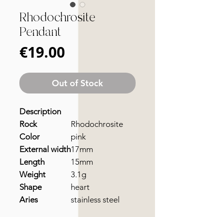
Rhodochrosite
Pendant
Price
€19.00
Out of Stock
Description
Rock
Rhodochrosite
Color
pink
External width
17mm
Length
15mm
Weight
3.1g
Shape
heart
Aries
stainless steel