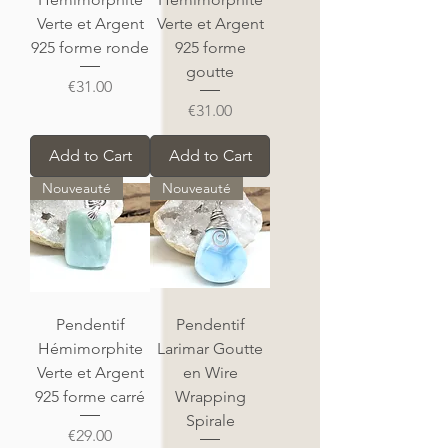
Verte et Argent
Verte et Argent
925 forme ronde
925 forme
goutte
Price
€31.00
Price
€31.00
Add to Cart
Add to Cart
Nouveauté
Nouveauté
Pendentif
Pendentif
Hémimorphite
Larimar Goutte
Verte et Argent
en Wire
925 forme carré
Wrapping
Spirale
Price
€29.00