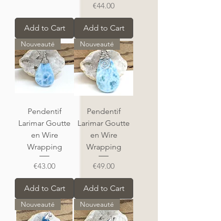
Price
€44.00
Add to Cart
Add to Cart
Nouveauté
Nouveauté
Pendentif
Pendentif
Larimar Goutte
Larimar Goutte
en Wire
en Wire
Wrapping
Wrapping
Price
Price
€43.00
€49.00
Add to Cart
Add to Cart
Nouveauté
Nouveauté