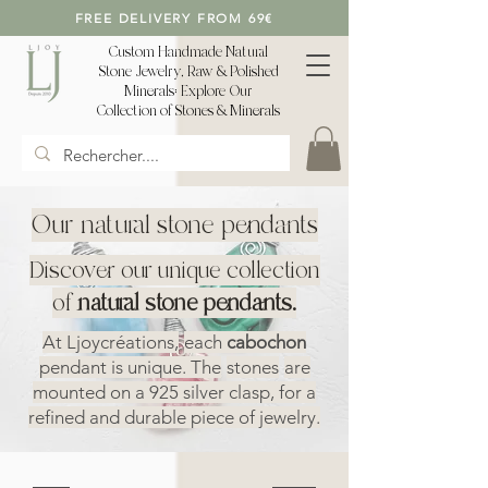
FREE DELIVERY FROM 69€
Custom Handmade Natural
Stone Jewelry, Raw & Polished
Minerals: Explore Our
Collection of Stones & Minerals
Our natural stone pendants
Discover our unique collection
of
natural stone pendants.
At Ljoycréations,
each
cabochon
pendant is unique. The
stones
are
mounted on a 925 silver clasp, for a
refined and durable piece of jewelry.