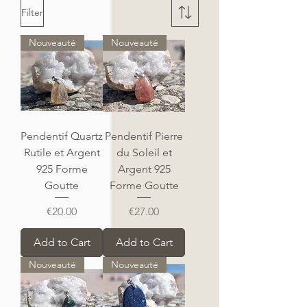
Filter
Nouveauté
Nouveauté
Pendentif Quartz
Pendentif Pierre
Rutile et Argent
du Soleil et
925 Forme
Argent 925
Goutte
Forme Goutte
Price
Price
€20.00
€27.00
Add to Cart
Add to Cart
Nouveauté
Nouveauté