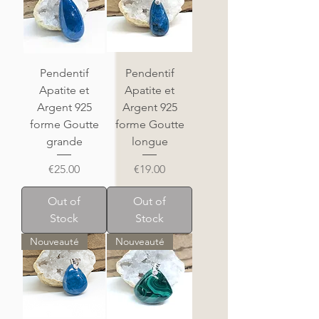
Pendentif
Pendentif
Apatite et
Apatite et
Argent 925
Argent 925
forme Goutte
forme Goutte
grande
longue
Price
Price
€25.00
€19.00
Out of
Out of
Stock
Stock
Nouveauté
Nouveauté