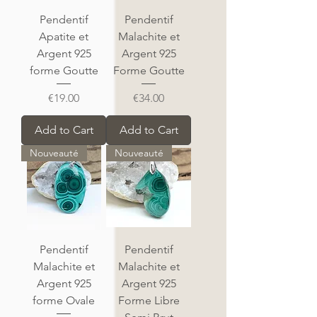
Pendentif
Pendentif
Apatite et
Malachite et
Argent 925
Argent 925
forme Goutte
Forme Goutte
Price
Price
€19.00
€34.00
Add to Cart
Add to Cart
Nouveauté
Nouveauté
Pendentif
Pendentif
Malachite et
Malachite et
Argent 925
Argent 925
forme Ovale
Forme Libre