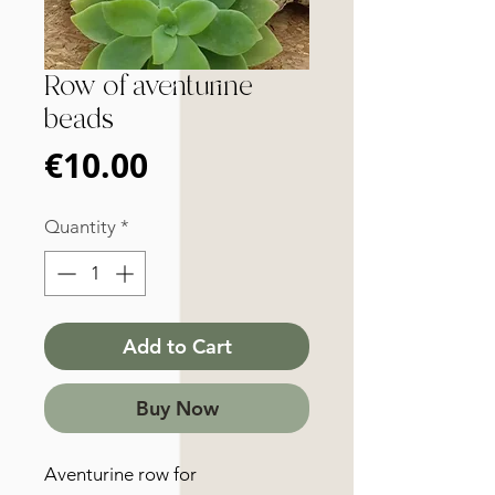
Row of aventurine
beads
Price
€10.00
Quantity
*
Add to Cart
Buy Now
Aventurine row for