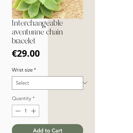
Interchangeable
aventurine chain
bracelet
Price
€29.00
Wrist size
*
Quantity
*
Add to Cart