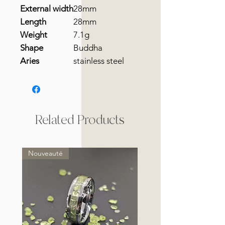
External width
28mm
Length
28mm
Weight
7.1g
Shape
Buddha
Aries
stainless steel
Related Products
Nouveauté