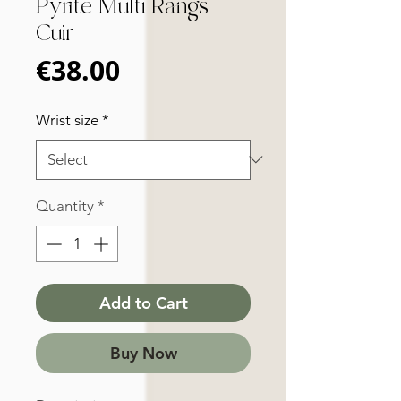
Pyrite Multi Rangs
Cuir
Price
€38.00
Wrist size
*
Quantity
*
Add to Cart
Buy Now