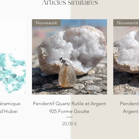
Articles similaires
Nouveauté
Nouveauté
de
Aperçu rapide
A
éramique
Pendentif Quartz Rutile et Argent
Pendenti
 d'Hubei
925 Forme Goutte
Argent
)
Prix
20,00 €