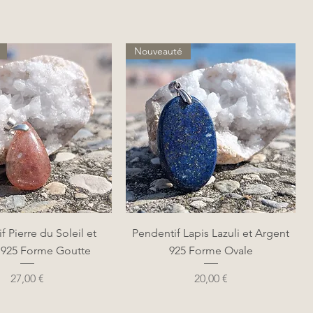
Nouveauté
perçu rapide
Aperçu rapide
f Pierre du Soleil et
Pendentif Lapis Lazuli et Argent
 925 Forme Goutte
925 Forme Ovale
Prix
Prix
27,00 €
20,00 €