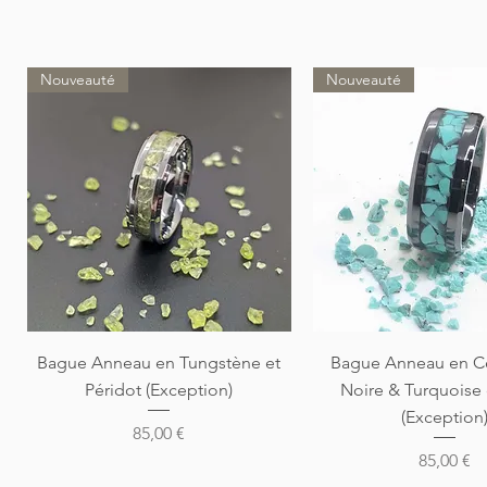
Nouveauté
Nouveauté
Aperçu rapide
Aperçu rapi
Bague Anneau en Tungstène et
Bague Anneau en C
Péridot (Exception)
Noire & Turquoise
(Exception
Prix
85,00 €
Prix
85,00 €