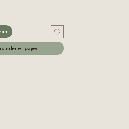
nier
ander et payer