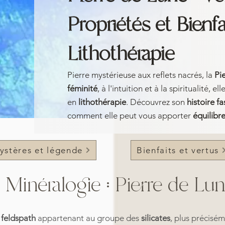
Propriétés et Bienfa
Lithothérapie
Pierre mystérieuse aux reflets nacrés, la
Pi
féminité
, à l'intuition et à la spiritualité,
en
lithothérapie
. Découvrez son
histoire f
comment elle peut vous apporter
équilibre
ystères et légende
Bienfaits et vertus
Minéralogie : Pierre de Lu
e
feldspath
appartenant au groupe des
silicates
, plus précisém