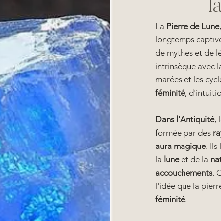
l
La
Pierre de Lune
longtemps captiv
de mythes et de lé
intrinsèque avec l
marées et les cycl
féminité
, d'intuit
Dans l'Antiquité
,
formée par des
ra
aura magique
. Il
la
lune
et de la
na
accouchements
. 
l'idée que la pier
féminité
.