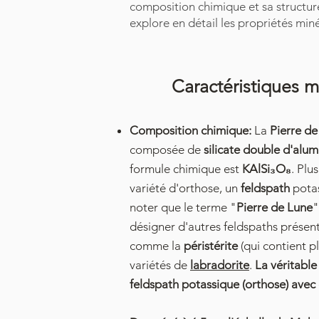
composition chimique et sa structure 
explore en détail les propriétés mi
Caractéristiques m
Composition chimique:
La
Pierre de
composée de
silicate double d'alu
formule chimique est
KAlSi₃O₈
. Plu
variété d'orthose, un
feldspath
potas
noter que le terme "
Pierre de Lune
"
désigner d'autres feldspaths présen
comme la
péristérite
(qui contient p
variétés de
labradorite
.
La véritable
feldspath potassique (orthose) avec d