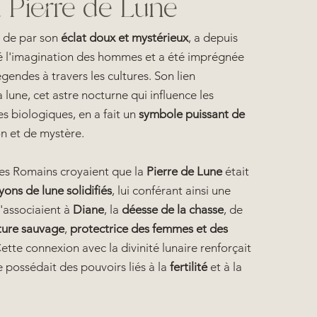
a Pierre de Lune
, de par son
éclat doux et mystérieux
, a depuis
é l'imagination des hommes et a été imprégnée
gendes à travers les cultures. Son lien
a lune, cet astre nocturne qui influence les
es biologiques, en a fait un
symbole puissant de
ion et de mystère.
 les Romains croyaient que la
Pierre de Lune
était
yons de lune solidifiés
, lui conférant ainsi une
s l'associaient à
Diane
, la
déesse de la chasse
, de
ture sauvage
,
protectrice des femmes et des
Cette connexion avec la divinité lunaire renforçait
re possédait des pouvoirs liés à la
fertilité
et à la