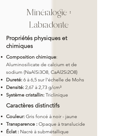
Minéralogie :
Labradorite
Propriétés physiques et
chimiques
Composition chimique
:
Aluminosilicate de calcium et de
sodium (NaAlSi3O8, CaAl2Si2O8)
Dureté:
6 à 6,5 sur l'échelle de Mohs
Densité:
2,67 à 2,73 g/cm³
Système cristallin:
Triclinique
Caractères distinctifs
Couleur:
Gris foncé à noir - jaune
Transparence :
Opaque à translucide
Éclat :
Nacré à submétallique