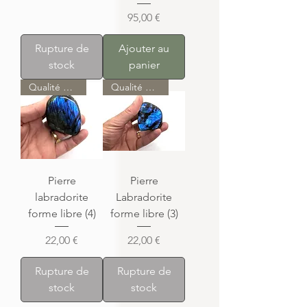
Prix
95,00 €
Rupture de
Ajouter au
stock
panier
Qualité AAA
Qualité AAA
Pierre
Pierre
labradorite
Labradorite
forme libre (4)
forme libre (3)
Prix
Prix
22,00 €
22,00 €
Rupture de
Rupture de
stock
stock