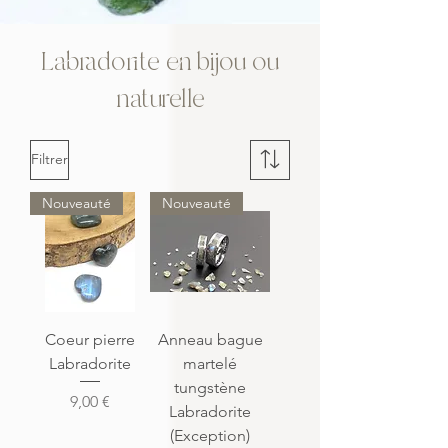
Labradorite en bijou ou
naturelle
Filtrer
Nouveauté
Nouveauté
Coeur pierre
Anneau bague
Labradorite
martelé
tungstène
Prix
9,00 €
Labradorite
(Exception)