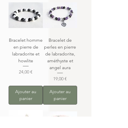
Bracelet homme
Bracelet de
en pierre de
perles en pierre
labradorite et
de labradorite,
howlite
améthyste et
angel aura
Prix
24,00 €
Prix
19,00 €
Ajouter au
Ajouter au
panier
panier