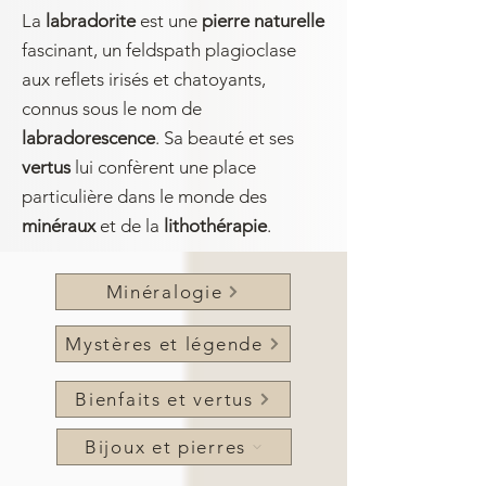
La
labradorite
est une
pierre naturelle
fascinant, un feldspath plagioclase
aux reflets irisés et chatoyants,
connus sous le nom de
labradorescence
. Sa beauté et ses
vertus
lui confèrent une place
particulière dans le monde des
minéraux
et de la
lithothérapie
.
Minéralogie
Mystères et légende
Bienfaits et vertus
Bijoux et pierres