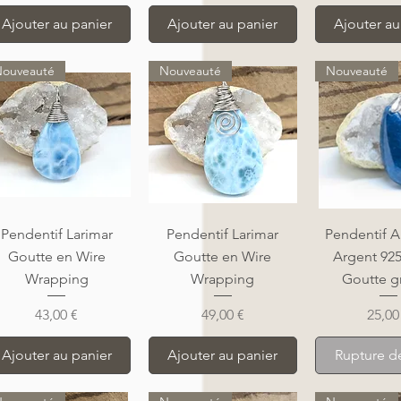
Ajouter au panier
Ajouter au panier
Ajouter au
ouveauté
Nouveauté
Nouveauté
Aperçu rapide
Aperçu rapide
Aperçu r
Pendentif Larimar
Pendentif Larimar
Pendentif A
Goutte en Wire
Goutte en Wire
Argent 92
Wrapping
Wrapping
Goutte g
Prix
Prix
Prix
43,00 €
49,00 €
25,00
Ajouter au panier
Ajouter au panier
Rupture d