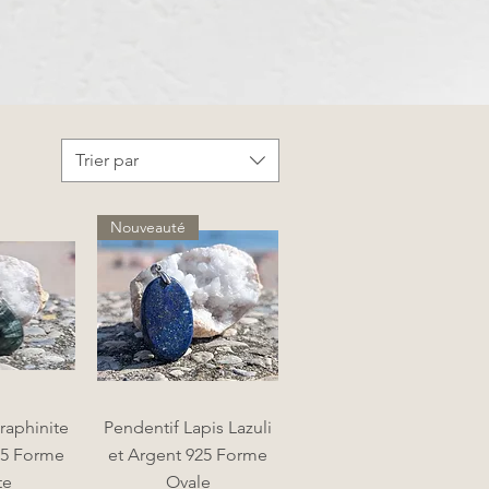
Trier par
Nouveauté
apide
Aperçu rapide
raphinite
Pendentif Lapis Lazuli
25 Forme
et Argent 925 Forme
te
Ovale