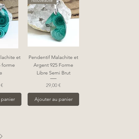
Nouveauté
apide
Aperçu rapide
lachite et
Pendentif Malachite et
5 forme
Argent 925 Forme
e
Libre Semi Brut
Prix
 €
29,00 €
 panier
Ajouter au panier