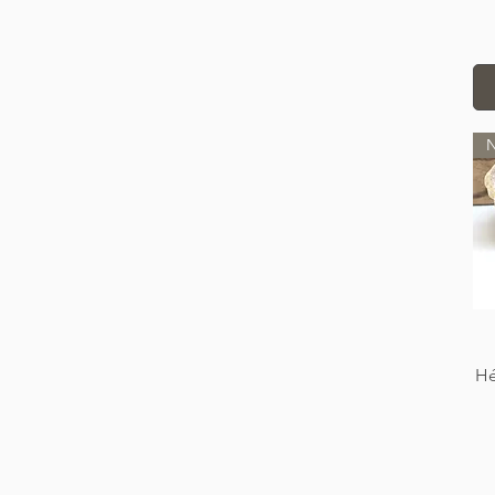
Calcédoine
Cyanite
Fluorite
Hématite
Hyperstène
Jade
N
Jaspe
Labradorite
Lapis lazuli
Malachite
Obsidienne
Oeil du tigre
Oeil de taureau
Oeil de faucon
Opale
Hé
Quartz
Quartz rose
Rhodochrosite
Rhodonite
Séraphinite