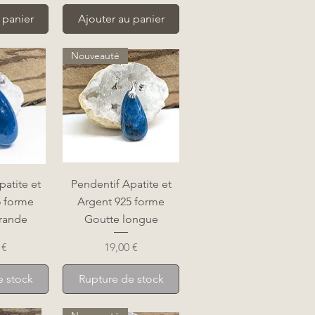
 panier
Ajouter au panier
Nouveauté
apide
Aperçu rapide
patite et
Pendentif Apatite et
5 forme
Argent 925 forme
rande
Goutte longue
Prix
 €
19,00 €
e stock
Rupture de stock