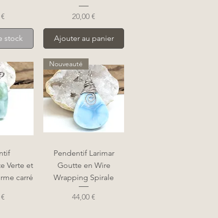
Prix
 €
20,00 €
e stock
Ajouter au panier
Nouveauté
apide
Aperçu rapide
tif
Pendentif Larimar
 Verte et
Goutte en Wire
orme carré
Wrapping Spirale
Prix
 €
44,00 €