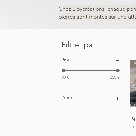
Chez Ljoycréations,
chaque pen
pierres
sont montés sur une atta
Filtrer par
Prix
N
10 €
250 €
Pierre
Agate
Améthyste
Pe
Apatite
e
Azurite