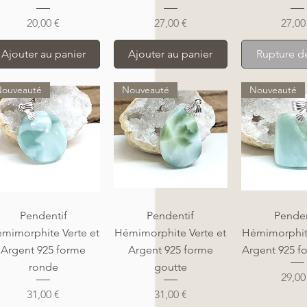
Prix
Prix
Prix
20,00 €
27,00 €
27,00
Ajouter au panier
Ajouter au panier
Rupture d
ouveauté
Nouveauté
Nouveauté
Aperçu rapide
Aperçu rapide
Aperçu r
Pendentif
Pendentif
Penden
mimorphite Verte et
Hémimorphite Verte et
Hémimorphite
Argent 925 forme
Argent 925 forme
Argent 925 f
ronde
goutte
Prix
29,00
Prix
Prix
31,00 €
31,00 €