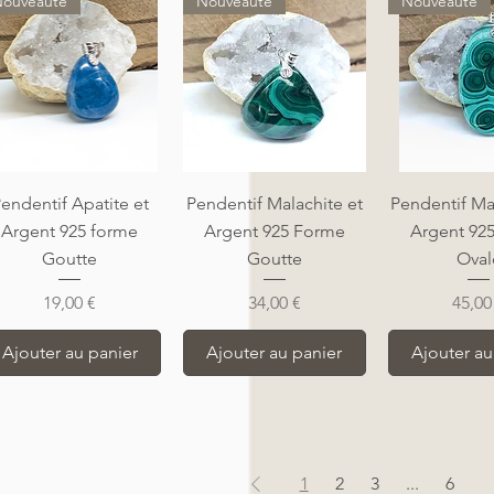
ouveauté
Nouveauté
Nouveauté
Aperçu rapide
Aperçu rapide
Aperçu r
endentif Apatite et
Pendentif Malachite et
Pendentif Ma
Argent 925 forme
Argent 925 Forme
Argent 92
Goutte
Goutte
Oval
Prix
Prix
Prix
19,00 €
34,00 €
45,00
Ajouter au panier
Ajouter au panier
Ajouter au
1
2
3
...
6