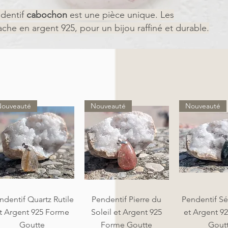
dentif
cabochon
est une pièce unique. L
es
che en argent 925, pour un bijou raffiné et durable.
ouveauté
Nouveauté
Nouveauté
Aperçu rapide
Aperçu rapide
Aperçu r
ndentif Quartz Rutile
Pendentif Pierre du
Pendentif Sé
t Argent 925 Forme
Soleil et Argent 925
et Argent 9
Goutte
Forme Goutte
Gout