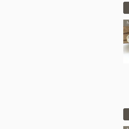
Sodalite
Tourmaline
Turquoise
N