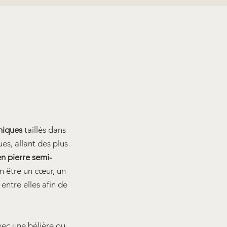
niques
taillés dans
es, allant des plus
n pierre semi-
n être un cœur, un
entre elles afin de
avec une bélière ou