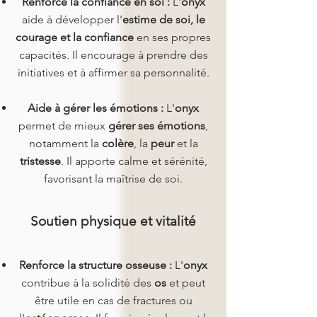
Renforce la confiance en soi :
L'
onyx
aide à développer l'
estime de soi, le
courage et la confiance
en ses propres
capacités. Il encourage à prendre des
initiatives et à affirmer sa personnalité.
Aide à gérer les émotions :
L'
onyx
permet de mieux
gérer ses émotions
,
notamment la
colère
, la
peur
et la
tristesse
. Il apporte calme et sérénité,
favorisant la maîtrise de soi.
Soutien physique et vitalité
Renforce la structure osseuse :
L'
onyx
contribue à la solidité des
os
et peut
être utile en cas de fractures ou