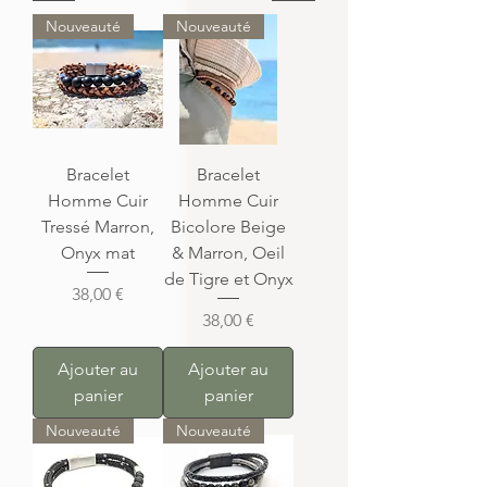
Nouveauté
Nouveauté
Bracelet
Bracelet
Homme Cuir
Homme Cuir
Tressé Marron,
Bicolore Beige
Onyx mat
& Marron, Oeil
de Tigre et Onyx
Prix
38,00 €
Prix
38,00 €
Ajouter au
Ajouter au
panier
panier
Nouveauté
Nouveauté