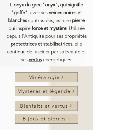
L'
onyx du grec "onyx", qui signifie
"griffe"
, avec ses
veines noires et
blanches
contrastées, est une
pierre
qui inspire
force et mystère
. Utilisée
depuis l'Antiquité pour ses propriétés
protectrices et stabilisatrices,
elle
continue de fasciner par sa beauté et
ses
vertus
énergétiques.
Minéralogie
Mystères et légende
Bienfaits et vertus
Bijoux et pierres