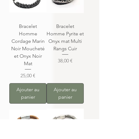
Bracelet
Bracelet
Homme
Homme Pyrite et
Cordage Marin
Onyx mat Multi
Noir Moucheté
Rangs Cuir
et Onyx Noir
Prix
38,00 €
Mat
Prix
25,00 €
Ajouter au
Ajouter au
panier
panier