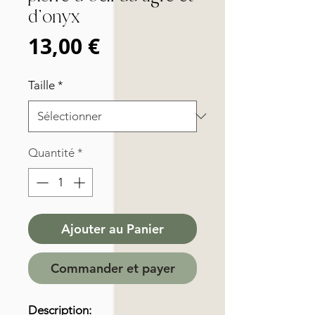
d'onyx
Prix
13,00 €
Taille
*
Quantité
*
Ajouter au Panier
Commander et payer
Description: