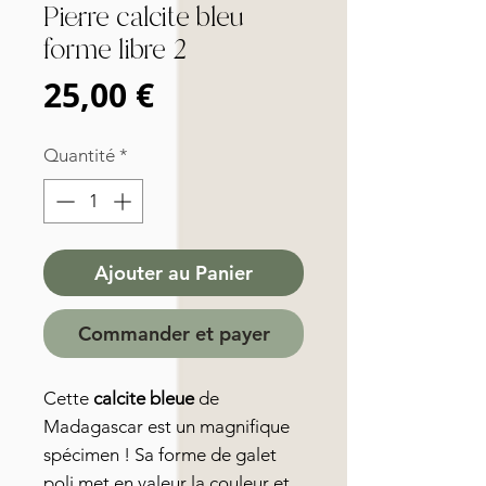
Pierre calcite bleu
forme libre 2
Prix
25,00 €
Quantité
*
Ajouter au Panier
Commander et payer
Cette
calcite bleue
de
Madagascar est un magnifique
spécimen ! Sa forme de galet
poli met en valeur la couleur et