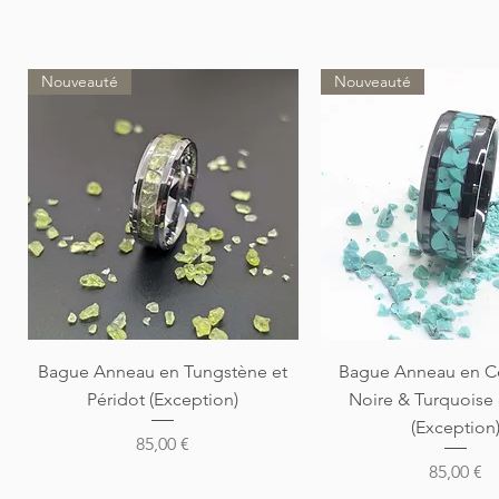
Nouveauté
Nouveauté
Aperçu rapide
Aperçu rapi
Bague Anneau en Tungstène et
Bague Anneau en C
Péridot (Exception)
Noire & Turquoise
(Exception
Prix
85,00 €
Prix
85,00 €