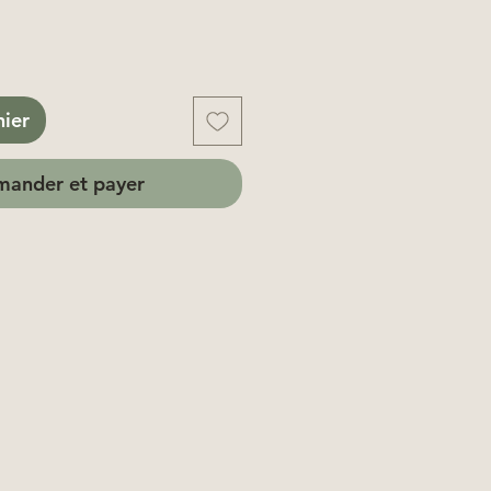
nier
ander et payer