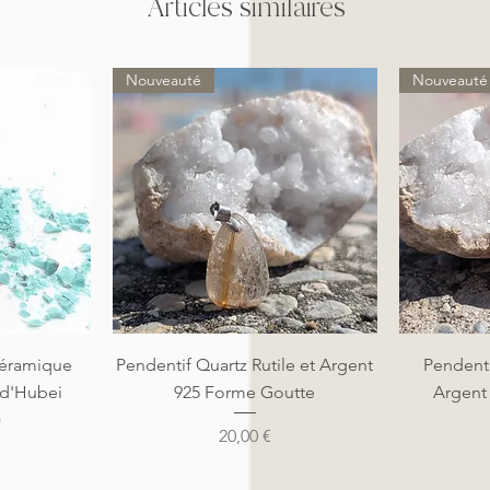
Articles similaires
Nouveauté
Nouveauté
de
Aperçu rapide
A
éramique
Pendentif Quartz Rutile et Argent
Pendenti
 d'Hubei
925 Forme Goutte
Argent
)
Prix
20,00 €