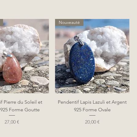
Nouveauté
perçu rapide
Aperçu rapide
f Pierre du Soleil et
Pendentif Lapis Lazuli et Argent
 925 Forme Goutte
925 Forme Ovale
Prix
Prix
27,00 €
20,00 €