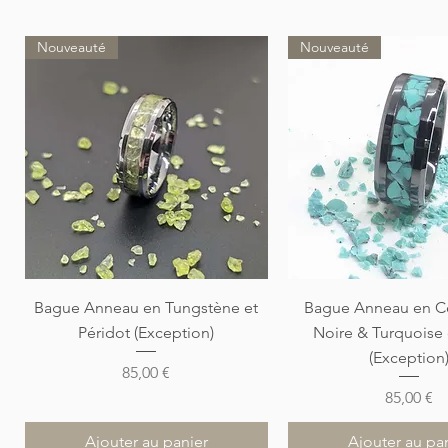
Nouveauté
Nouveauté
Aperçu rapide
Aperçu rapi
Bague Anneau en Tungstène et
Bague Anneau en C
Péridot (Exception)
Noire & Turquoise
(Exception
Prix
85,00 €
Prix
85,00 €
Ajouter au panier
Ajouter au pa