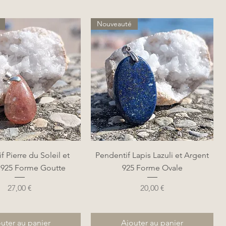
Nouveauté
perçu rapide
Aperçu rapide
f Pierre du Soleil et
Pendentif Lapis Lazuli et Argent
 925 Forme Goutte
925 Forme Ovale
Prix
Prix
27,00 €
20,00 €
uter au panier
Ajouter au panier