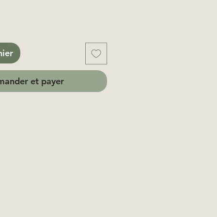
nier
ander et payer