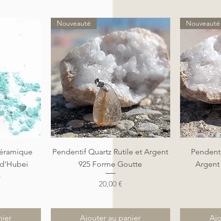
Nouveauté
Nouveauté
de
Aperçu rapide
A
éramique
Pendentif Quartz Rutile et Argent
Pendenti
 d'Hubei
925 Forme Goutte
Argent
)
Prix
20,00 €
nier
Ajouter au panier
Ajo