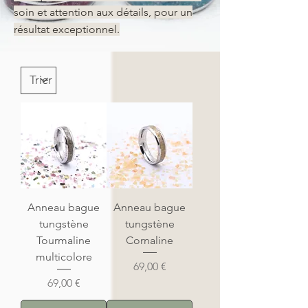
soin et attention aux détails, pour un
résultat exceptionnel.
Anneau bague
Anneau bague
tungstène
tungstène
Tourmaline
Cornaline
multicolore
Prix
69,00 €
Prix
69,00 €