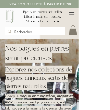
LIVRAISON OFFERTE À PARTIR DE 70€
Bijoux en pierres naturelles
faits à la main sur mesure,
Minéraux bruts et polis
Nos bagues en pierres
semi-précieuses
Explorez nos collections de
bagues, anneaux sertis de
pierres naturelles.
Chaque
bague en tungstène, argent et
inox
, conçue par Ljoycréations, est
fabriquée à la main à la demande avec