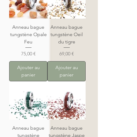
Anneau bague
Anneau bague
tungstène Opale
tungstène Oeil
Feu
du tigre
Prix
Prix
75,00 €
69,00 €
Ajouter au
Ajouter au
panier
panier
Anneau bague
Anneau bague
tungstène
tungstène Jaspe