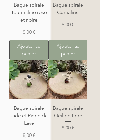
Bague spirale
Bague spirale
Tourmaline rose
Cornaline
et noire
Prix
8,00 €
Prix
8,00 €
Ajouter au
Ajouter au
panier
panier
Bague spirale
Bague spirale
Jade et Pierre de
Oeil de tigre
Lave
Prix
8,00 €
Prix
8,00 €