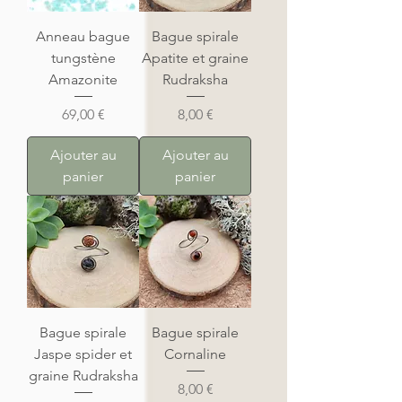
Anneau bague
Bague spirale
tungstène
Apatite et graine
Amazonite
Rudraksha
Prix
Prix
69,00 €
8,00 €
Ajouter au
Ajouter au
panier
panier
Bague spirale
Bague spirale
Jaspe spider et
Cornaline
graine Rudraksha
Prix
8,00 €