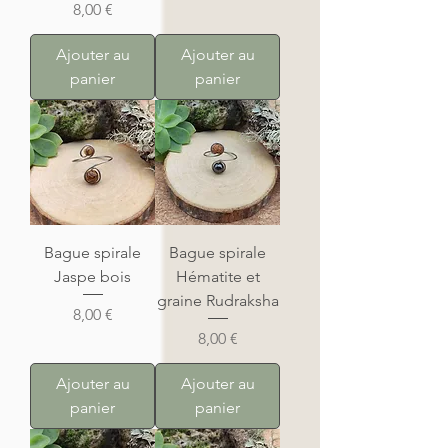
Prix
8,00 €
Ajouter au
Ajouter au
panier
panier
Bague spirale
Bague spirale
Jaspe bois
Hématite et
graine Rudraksha
Prix
8,00 €
Prix
8,00 €
Ajouter au
Ajouter au
panier
panier