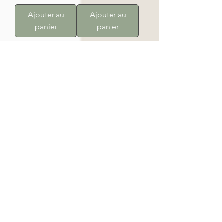
Ajouter au
Ajouter au
panier
panier
2
/
3
Bagues en pierres
naturelles
Chez L.Joy créations, nous vous
proposons différentes collections de
bagues en pierre semi-précieuse
avec
plus d’une centaine de pierres
différentes à votre disposition. Grâce à