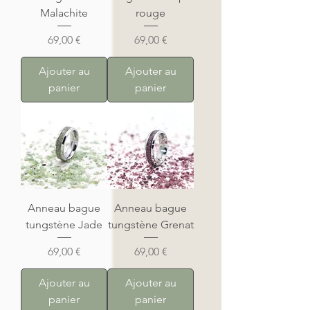
Malachite
rouge
Prix
Prix
69,00 €
69,00 €
Ajouter au
Ajouter au
panier
panier
Anneau bague
Anneau bague
tungstène Jade
tungstène Grenat
Prix
Prix
69,00 €
69,00 €
Ajouter au
Ajouter au
panier
panier