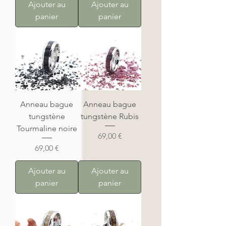
Ajouter au
Ajouter au
panier
panier
Anneau bague
Anneau bague
tungstène
tungstène Rubis
Tourmaline noire
Prix
69,00 €
Prix
69,00 €
Ajouter au
Ajouter au
panier
panier