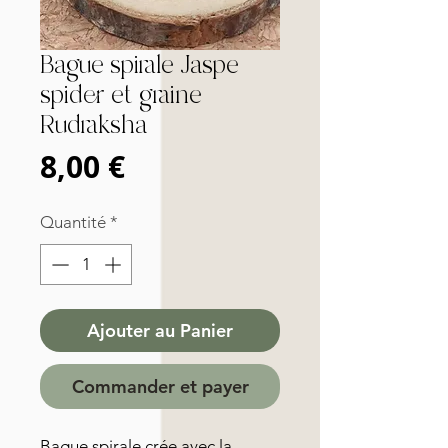
Bague spirale Jaspe
spider et graine
Rudraksha
Prix
8,00 €
Quantité
*
Ajouter au Panier
Commander et payer
Bague spirale crée avec la