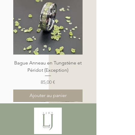
Bague Anneau en Tungstène et
Péridot (Exception)
Prix
85,00 €
Ajouter au panier
Nouveauté
Nouveauté
Nouveauté
Nouveauté
Nouveauté
Nouveauté
Nouveauté
Nouveauté
Nouveauté
Nouveauté
Nouveauté
Nouveauté
Nouveauté
Nouveauté
Nouveauté