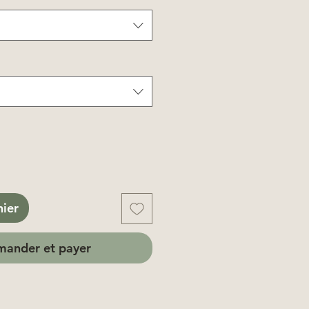
nier
ander et payer