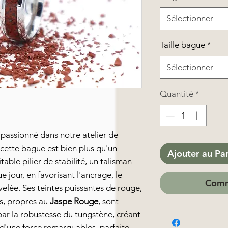
Sélectionner
Taille bague
*
Sélectionner
Quantité
*
 passionné dans notre atelier de
 cette bague est bien plus qu'un
Ajouter au Pa
able pilier de stabilité, un talisman
jour, en favorisant l'ancrage, le
Comm
elée. Ses teintes puissantes de rouge,
s, propres au
Jaspe Rouge
, sont
ar la robustesse du tungstène, créant
 d'une force remarquables, parfaite