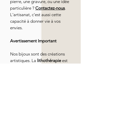
pierre, une gravure, ou une idée
particulière ?
Contactez-nous
.
L'artisanat, c'est aussi cette
capacité à donner vie à vos
envies.
Avertissement Important
Nos bijoux sont des créations
artistiques. La
lithothérapie
est
une approche de bien-être
complémentaire qui ne
remplace en aucun cas un
diagnostic ou un traitement
médical. En cas de problème de
santé, veuillez consulter votre
médecin.