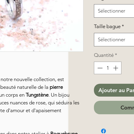
Sélectionner
Taille bague
*
Sélectionner
Quantité
*
notre nouvelle collection, est
beauté naturelle de la
pierre
Ajouter au Pa
un corps en
Tungstène
. Un bijou
uces nuances de rose, qui séduira les
Comm
te d'amour et d'apaisement
ins dans notre atelier à
Roquebrune-