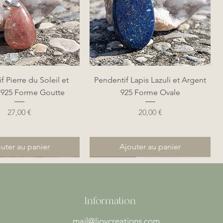
perçu rapide
Aperçu rapide
f Pierre du Soleil et
Pendentif Lapis Lazuli et Argent
 925 Forme Goutte
925 Forme Ovale
Prix
Prix
27,00 €
20,00 €
uter au panier
Ajouter au panier
Nouveauté
Nouveauté
Information
mail@ljoycreations.com