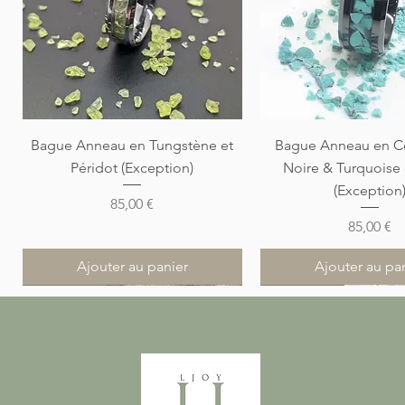
Aperçu rapide
Aperçu rapi
Bague Anneau en Tungstène et
Bague Anneau en C
Péridot (Exception)
Noire & Turquoise
(Exception
Prix
85,00 €
Prix
85,00 €
Ajouter au panier
Ajouter au pa
Nouveauté
Nouveauté
Nouveauté
Nouveauté
Nouveauté