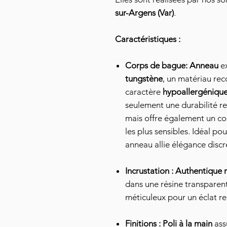
sur-Argens (Var)
.
Caractéristiques :
Corps de bague:
Anneau
ex
tungstène
, un matériau re
caractère
hypoallergéniqu
seulement une durabilité r
mais offre également un co
les plus sensibles. Idéal po
anneau allie élégance discrè
Incrustation : Authentique
dans une résine transparen
méticuleux pour un éclat r
Finitions :
Poli à la main
assu