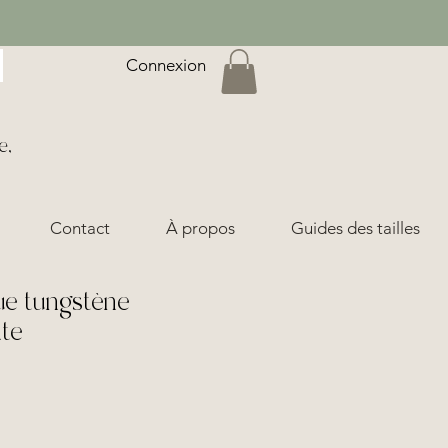
Connexion
e,
Contact
À propos
Guides des tailles
e tungstène
te
ix