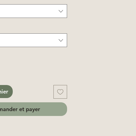
nier
ander et payer