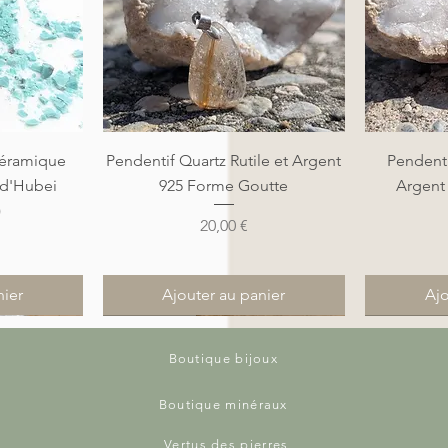
de
Aperçu rapide
A
éramique
Pendentif Quartz Rutile et Argent
Pendenti
 d'Hubei
925 Forme Goutte
Argent
)
Prix
20,00 €
nier
Ajouter au panier
Ajo
Nouveauté
Nouveauté
Nouveauté
Nouveauté
Boutique bijoux
Boutique minéraux
Vertus des pierres