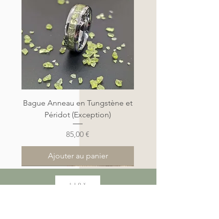
Bague Anneau en Tungstène et
Péridot (Exception)
Prix
85,00 €
Ajouter au panier
Nouveauté
Nouveauté
Nouveauté
Nouveauté
Nouveauté
Nouveauté
Nouveauté
Nouveauté
Nouveauté
Nouveauté
Nouveauté
Nouveauté
Nouveauté
Nouveauté
Nouveauté