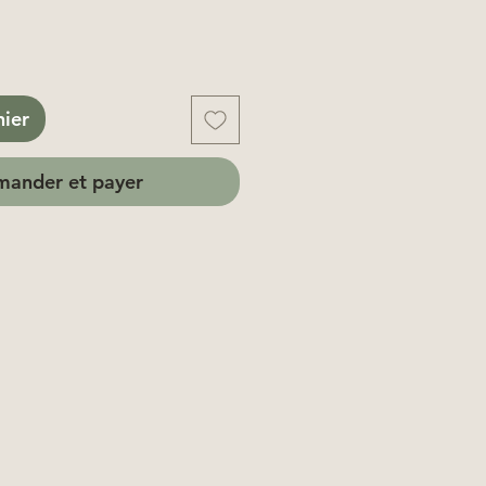
nier
ander et payer