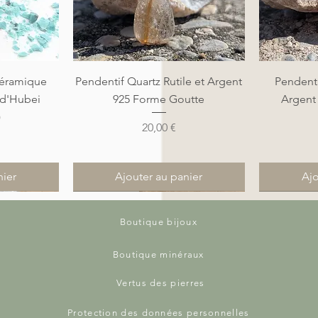
de
Aperçu rapide
A
éramique
Pendentif Quartz Rutile et Argent
Pendenti
 d'Hubei
925 Forme Goutte
Argent
)
Prix
20,00 €
nier
Ajouter au panier
Ajo
Nouveauté
Nouveauté
Nouveauté
Nouveauté
Boutique bijoux
Boutique minéraux
Vertus des pierres
Protection des données personnelles