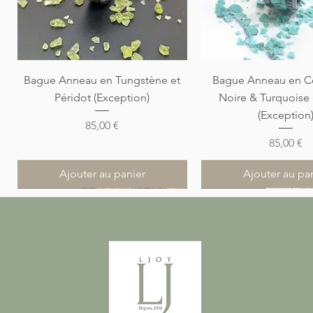
Aperçu rapide
Aperçu rapi
Bague Anneau en Tungstène et
Bague Anneau en C
Péridot (Exception)
Noire & Turquoise
(Exception
Prix
85,00 €
Prix
85,00 €
Ajouter au panier
Ajouter au pa
Nouveauté
Nouveauté
Nouveauté
Nouveauté
Nouveauté