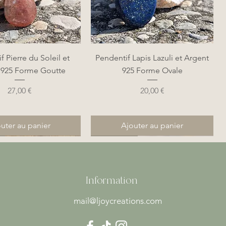
perçu rapide
Aperçu rapide
f Pierre du Soleil et
Pendentif Lapis Lazuli et Argent
 925 Forme Goutte
925 Forme Ovale
Prix
Prix
27,00 €
20,00 €
uter au panier
Ajouter au panier
Nouveauté
Nouveauté
Information
mail@ljoycreations.com