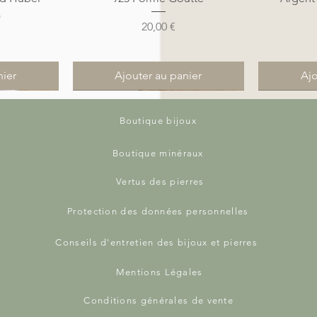
)
Prix
20,00 €
nier
Ajouter au panier
Ajo
Nouveauté
Nouveauté
Nouveauté
Nouveauté
Boutique bijoux
Boutique minéraux
Vertus des pierres
Protection des données personnelles
Conseils d'entretien des bijoux et pierres
Mentions Légales
de
de
Aperçu rapide
Aperçu rapide
A
A
tte en Wire
ir Tressé
Pendentif Larimar Goutte en Wire
Bracelet Homme Cuir Bicolore
Pendentif 
Pendentif 
 Tigre
ale
Beige & Marron, Oeil de Tigre et
Wrapping
Argent
Conditions générales de vente