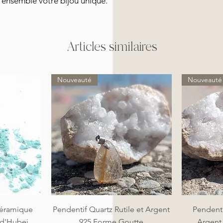
nsemble votre bijou unique.
Articles similaires
Nouveauté
Nouveauté
de
Aperçu rapide
A
éramique
Pendentif Quartz Rutile et Argent
Pendenti
 d'Hubei
925 Forme Goutte
Argent