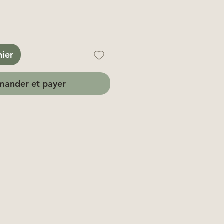
nier
ander et payer