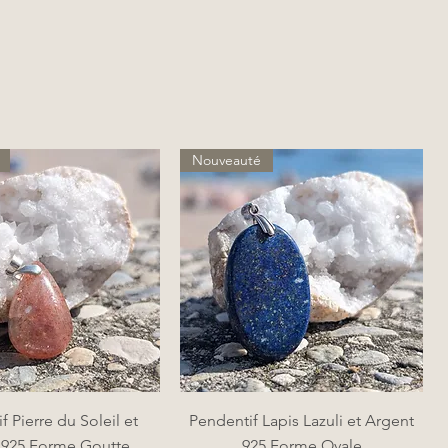
Nouveauté
perçu rapide
Aperçu rapide
f Pierre du Soleil et
Pendentif Lapis Lazuli et Argent
 925 Forme Goutte
925 Forme Ovale