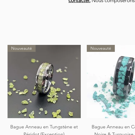
contacter.
Nous composerons e
Nouveauté
Nouveauté
Aperçu rapide
Aperçu rapi
Bague Anneau en Tungstène et
Bague Anneau en C
Péridot (Exception)
Noire & Turquoise