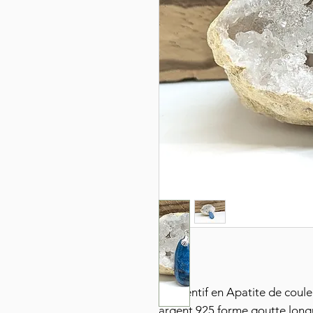
Pendentif en Apatite de coule
argent 925 forme goutte long