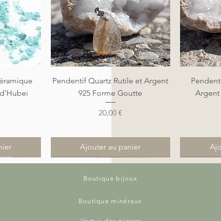
de
Aperçu rapide
A
éramique
Pendentif Quartz Rutile et Argent
Pendenti
 d'Hubei
925 Forme Goutte
Argent
)
Prix
20,00 €
nier
Ajouter au panier
Ajo
Nouveauté
Nouveauté
Nouveauté
Nouveauté
Boutique bijoux
Boutique minéraux
Vertus des pierres