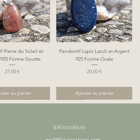
perçu rapide
Aperçu rapide
f Pierre du Soleil et
Pendentif Lapis Lazuli et Argent
 925 Forme Goutte
925 Forme Ovale
Prix
Prix
27,00 €
20,00 €
uter au panier
Ajouter au panier
Nouveauté
Nouveauté
Information
mail@ljoycreations.com