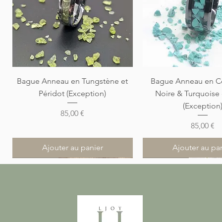
Aperçu rapide
Aperçu rapi
Bague Anneau en Tungstène et
Bague Anneau en C
Péridot (Exception)
Noire & Turquoise
(Exception
Prix
85,00 €
Prix
85,00 €
Ajouter au panier
Ajouter au pa
Nouveauté
Nouveauté
Nouveauté
Nouveauté
Nouveauté