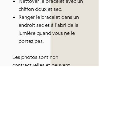
Nettoyer le bracelet avec un
chiffon doux et sec.
Ranger le bracelet dans un
endroit sec et à l'abri de la
lumière quand vous ne le
portez pas.
Les photos sont non
contractuelles et peuvent
légèrement différer du produit
réel en raison des motifs
naturels des pierres et du cuir.
Garantie 1 an.
Un Projet sur Mesure ?
Créer avec vous est notre plaisir.
Si vous avez une idée précise