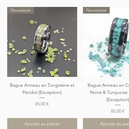
Nouveauté
Nouveauté
Aperçu rapide
Aperçu rapi
Bague Anneau en Tungstène et
Bague Anneau en C
Péridot (Exception)
Noire & Turquoise
(Exception
Prix
85,00 €
Prix
85,00 €
Ajouter au panier
Ajouter au pa