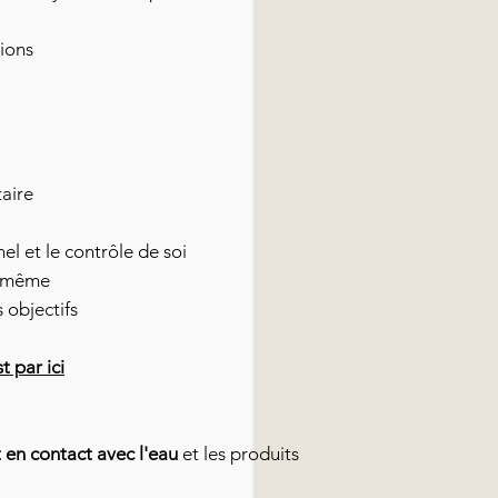
sions
taire
el et le contrôle de soi
oi-même
 objectifs
t par ici
t en contact avec l'eau
et les produits