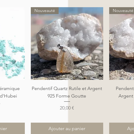
Nouveauté
Nouveauté
de
Aperçu rapide
A
éramique
Pendentif Quartz Rutile et Argent
Pendenti
 d'Hubei
925 Forme Goutte
Argent
)
Prix
20,00 €
nier
Ajouter au panier
Ajo