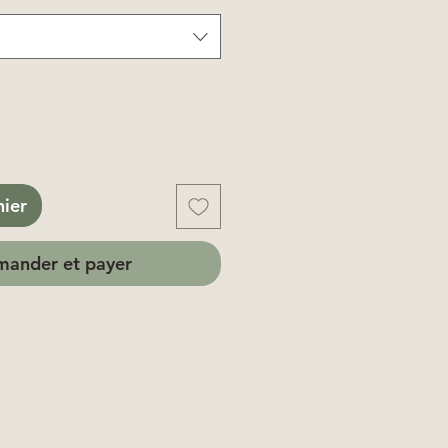
nier
ander et payer