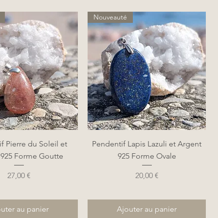
Nouveauté
perçu rapide
Aperçu rapide
f Pierre du Soleil et
Pendentif Lapis Lazuli et Argent
 925 Forme Goutte
925 Forme Ovale
Prix
Prix
27,00 €
20,00 €
uter au panier
Ajouter au panier