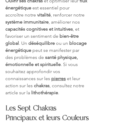
Ouvrir ses chakras
 et optimiser leur 
flux 
énergétique
 est essentiel pour 
accroître notre 
vitalité
, renforcer notre 
système immunitaire
, améliorer nos 
capacités cognitives et intuitives
, et 
favoriser un sentiment de 
bien-être 
global
. Un 
déséquilibre
 ou un 
blocage 
énergétique
 peut se manifester par 
des problèmes de 
santé physique, 
émotionnelle et spirituelle
. Si vous 
souhaitez approfondir vos 
connaissances sur les 
pierres
 et leur 
action sur les 
chakras
, consultez notre 
article sur la 
lithothérapie
.
Les Sept Chakras 
Principaux et leurs Couleurs