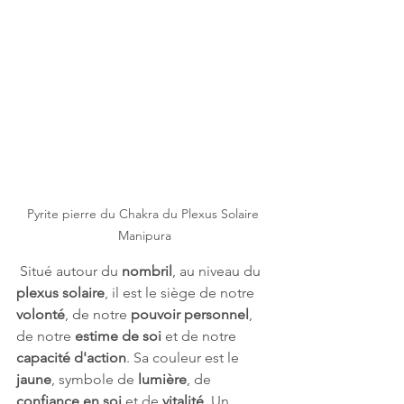
Pyrite pierre du Chakra du Plexus Solaire 
Manipura
 Situé autour du 
nombril
, au niveau du 
plexus solaire
, il est le siège de notre 
volonté
, de notre 
pouvoir personnel
, 
de notre 
estime de soi
 et de notre 
capacité d'action
. Sa couleur est le 
jaune
, symbole de 
lumière
, de 
confiance en soi
 et de 
vitalité
. Un 