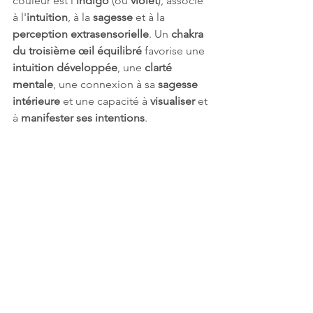
couleur est l'
indigo
 (ou 
violet
), associé 
à l'
intuition
, à la 
sagesse
 et à la 
perception extrasensorielle
. Un 
chakra 
du troisième œil équilibré
 favorise une 
intuition développée
, une 
clarté 
mentale
, une connexion à sa 
sagesse 
intérieure
 et une capacité à 
visualiser
 et 
à 
manifester ses intentions
.
Sahasrara (Chakra Couronne) – 
Violet (ou Blanc/Or)