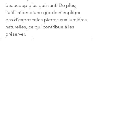
beaucoup plus puissant. De plus, 
l’utilisation d’une géode n’implique 
pas d’exposer les pierres aux lumières 
naturelles, ce qui contribue à les 
préserver.
pierres naturelles
bijoux pierres semi-précieuses
pierres semi-précieuses
bijoux pierres naturelles
lithothérapie
bijoux lithothérapie
Voir tout
Posts récents