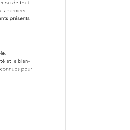
ts ou de tout 
es derniers 
ents présents 
pie
. 
té et le bien-
t connues pour 