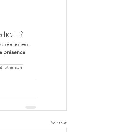
édical ?
st réellement 
la présence 
lithothérapie
Voir tout