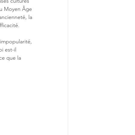
ses cultures 
 au Moyen Âge 
ancienneté, la 
icacité. 
 impopularité, 
 est-il 
ace que la 