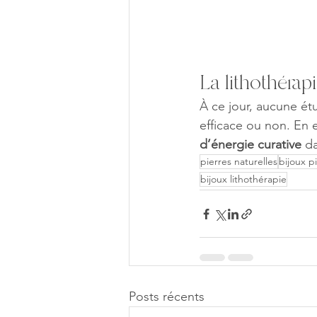
La lithothérap
À ce jour, aucune ét
efficace ou non. En e
d’énergie curative
 da
pierres naturelles
bijoux p
bijoux lithothérapie
Posts récents