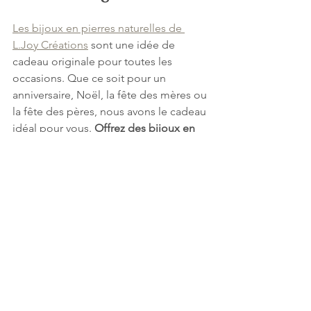
Les bijoux en pierres naturelles de 
L.Joy Créations
 sont une idée de 
cadeau originale pour toutes les 
occasions. Que ce soit pour un 
anniversaire, Noël, la fête des mères ou 
la fête des pères, nous avons le cadeau 
idéal pour vous. 
Offrez des bijoux en 
pierres naturelles
 et faites profitez de la 
beauté ainsi que des bienfaits des 
pierres semi-précieuses !
Vous avez des questions sur nos 
produits ? N'hésitez pas à 
nous 
contacter
, nous serons heureux de 
vous aider !
pierres naturelles
bijoux pierres semi-précieuses
pierres semi-précieuses
bijoux pierres naturelles