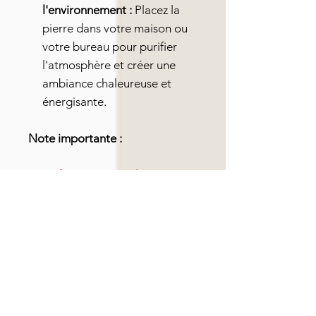
l'environnement :
Placez la
pierre dans votre maison ou
votre bureau pour purifier
l'atmosphère et créer une
ambiance chaleureuse et
énergisante.
Note importante :
Les informations sur les vertus
des pierres sont données à titre
indicatif et ne remplacent pas un
avis médical professionnel.
Photo non contractuelle :
Chaque pierre est unique, la