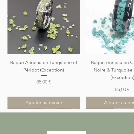
Aperçu rapide
Aperçu rapi
Bague Anneau en Tungstène et
Bague Anneau en C
Péridot (Exception)
Noire & Turquoise
(Exception
Prix
85,00 €
Prix
85,00 €
Ajouter au panier
Ajouter au pa
Nouveauté
Nouveauté
Nouveauté
Nouveauté
Nouveauté