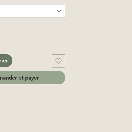
nier
ander et payer