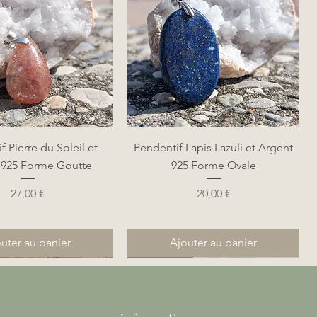
perçu rapide
Aperçu rapide
f Pierre du Soleil et
Pendentif Lapis Lazuli et Argent
 925 Forme Goutte
925 Forme Ovale
Prix
Prix
27,00 €
20,00 €
uter au panier
Ajouter au panier
Nouveauté
Nouveauté