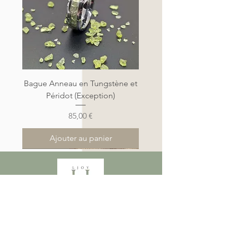
Bague Anneau en Tungstène et
Péridot (Exception)
Prix
85,00 €
Ajouter au panier
Nouveauté
Nouveauté
Nouveauté
Nouveauté
Nouveauté
Nouveauté
Nouveauté
Nouveauté
Nouveauté
Nouveauté
Nouveauté
Nouveauté
Nouveauté
Nouveauté
Nouveauté
L.Joy créations, créateur de bijoux
DEPUIS 2010