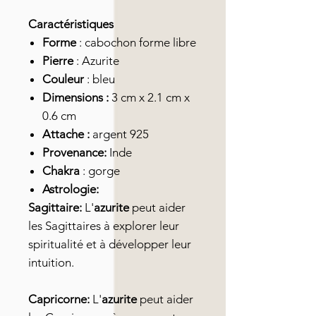
Caractéristiques
Forme
: cabochon forme libre
Pierre
: Azurite
Couleur
: bleu
Dimensions :
3 cm x 2.1 cm x
0.6 cm
Attache :
argent 925
Provenance:
Inde
Chakra
: gorge
Astrologie:
Sagittaire:
L'
azurite
peut aider
les Sagittaires à explorer leur
spiritualité et à développer leur
intuition.
Capricorne:
L'
azurite
peut aider