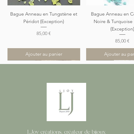
Aperçu rapide
Aperçu rapi
Bague Anneau en Tungstène et
Bague Anneau en C
Péridot (Exception)
Noire & Turquoise
(Exception
Prix
85,00 €
Prix
85,00 €
Ajouter au panier
Ajouter au pa
Nouveauté
Nouveauté
Nouveauté
Nouveauté
Nouveauté
L.Joy créations, créateur de bijoux