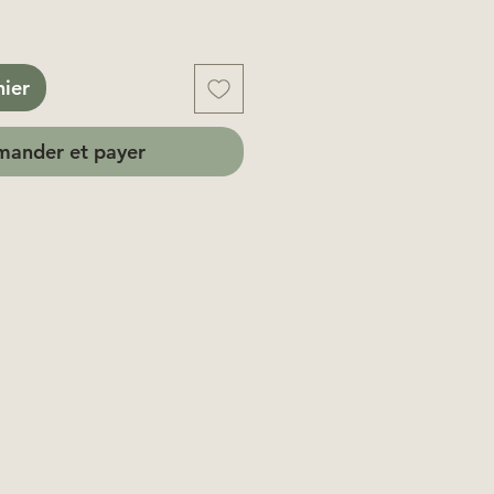
nier
ander et payer