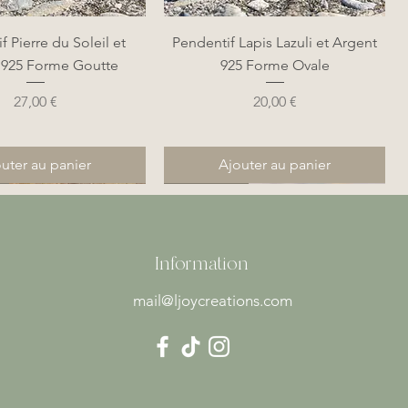
perçu rapide
Aperçu rapide
f Pierre du Soleil et
Pendentif Lapis Lazuli et Argent
 925 Forme Goutte
925 Forme Ovale
Prix
Prix
27,00 €
20,00 €
uter au panier
Ajouter au panier
Nouveauté
Nouveauté
Information
mail@ljoycreations.com