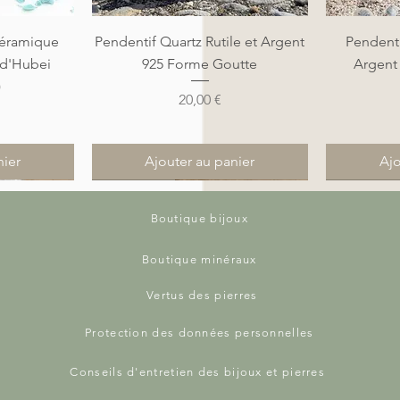
de
Aperçu rapide
A
éramique
Pendentif Quartz Rutile et Argent
Pendenti
 d'Hubei
925 Forme Goutte
Argent
)
Prix
20,00 €
nier
Ajouter au panier
Ajo
Nouveauté
Nouveauté
Nouveauté
Nouveauté
Boutique bijoux
Boutique minéraux
Vertus des pierres
Protection des données personnelles
Conseils d'entretien des bijoux et pierres