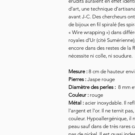
érudits auraient en effet ide
d’art, une technique d’artisa
avant J-C. Des chercheurs on
de bijoux en fil spiralé (les 
« Wire wrapping ») dans différ
royales d’Ur (cité Sumérienne
encore dans des restes de la 
nécessite ni colle, ni soudure.
Mesure :
8 cm de hauteur env
Pierres :
Jaspe rouge
Diamètre des perles :
8 mm et
Couleur :
rouge
Métal :
acier inoxydable. Il ref
l’argent et l’or. Il ne ternit p
couleur. Hypoallergénique, il 
peau sauf dans de très rares ca
pas de nickel. Il est quasi ind