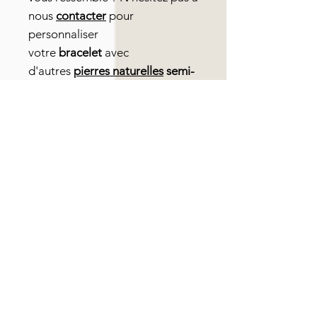
nous
contacter
pour
personnaliser
votre
bracelet
avec
d'autres
pierres naturelle
s
semi-
précieuses (pierre fine)
.
Articles similaires
Nouveauté