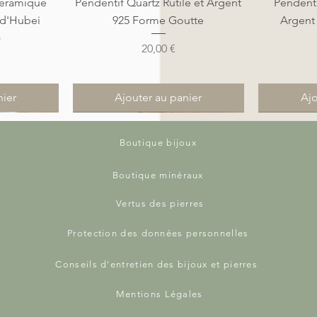
de
Aperçu rapide
A
éramique
Pendentif Quartz Rutile et Argent
Pendenti
 d'Hubei
925 Forme Goutte
Argent
)
Prix
20,00 €
nier
Ajouter au panier
Ajo
Nouveauté
Nouveauté
Nouveauté
Nouveauté
Boutique bijoux
Boutique minéraux
Vertus des pierres
Protection des données personnelles
Conseils d'entretien des bijoux et pierres
Mentions Légales
de
de
Aperçu rapide
Aperçu rapide
A
A
tte en Wire
ir Tressé
Pendentif Larimar Goutte en Wire
Bracelet Homme Cuir Bicolore
Pendentif 
Pendentif 