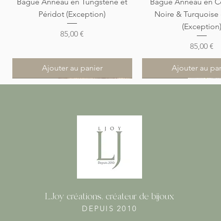
Aperçu rapide
Aperçu rapi
Bague Anneau en Tungstène et
Bague Anneau en C
Péridot (Exception)
Noire & Turquoise
(Exception
Prix
85,00 €
Prix
85,00 €
Ajouter au panier
Ajouter au pa
Nouveauté
Nouveauté
Nouveauté
Nouveauté
Nouveauté
L.Joy créations, créateur de bijoux
DEPUIS 2010
Aperçu rapide
Aperçu rapide
Aperçu rapide
Aperçu rapi
Aperçu rapi
Pendentif Hémimorphite Verte et
Pendentif Apatite et Argent 925
Bracelet Homme Cuir Tressé
Pendentif Larimar Gou
Bracelet Homme Cu