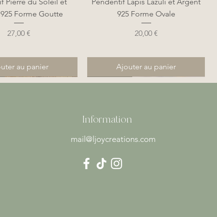
perçu rapide
Aperçu rapide
f Pierre du Soleil et
Pendentif Lapis Lazuli et Argent
 925 Forme Goutte
925 Forme Ovale
Prix
Prix
27,00 €
20,00 €
uter au panier
Ajouter au panier
Nouveauté
Nouveauté
Information
mail@ljoycreations.com
perçu rapide
perçu rapide
Aperçu rapide
Aperçu rapide
Larimar Goutte en Wire
Hémimorphite Verte et
Pendentif Hémimorphite Verte et
Pendentif Séraphinite et Argent