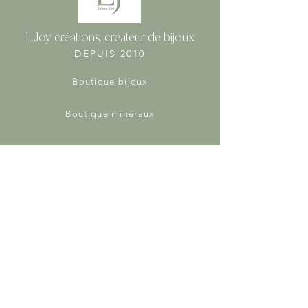
L.Joy créations, créateur de bijoux
DEPUIS 2010
Boutique bijoux
Boutique minéraux
Vertus des pierres
Protection des données personnelles
Conseils d'entretien des bijoux et pierres
Mentions Légales
Conditions générales de vente